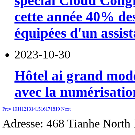
spécial Cloud Congr
cette année 40% des
équipées d'un assist
2023-10-30
Hôtel ai grand modè
avec la numérisatio
Prev
10
11
12
13
14
15
16
17
18
19
Next
Adresse: 468 Tianhe North 