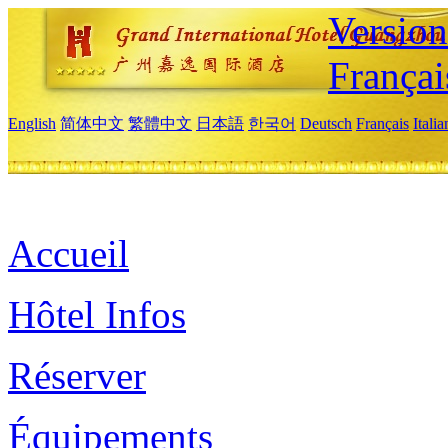
Versio
Françai
English
简体中文
繁體中文
日本語
한국어
Deutsch
Français
Itali
Accueil
Hôtel Infos
Réserver
Équipements