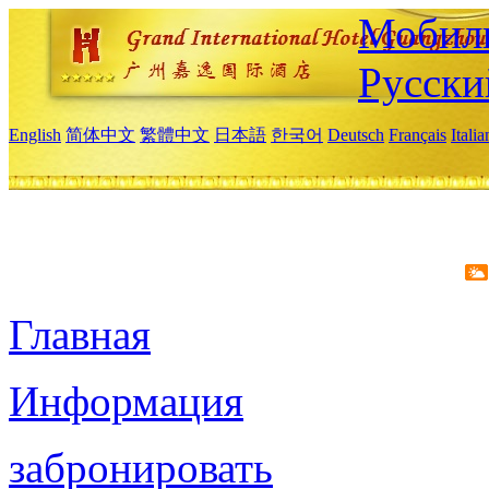
Мобиль
Русски
English
简体中文
繁體中文
日本語
한국어
Deutsch
Français
Itali
Главная
Информация
забронировать