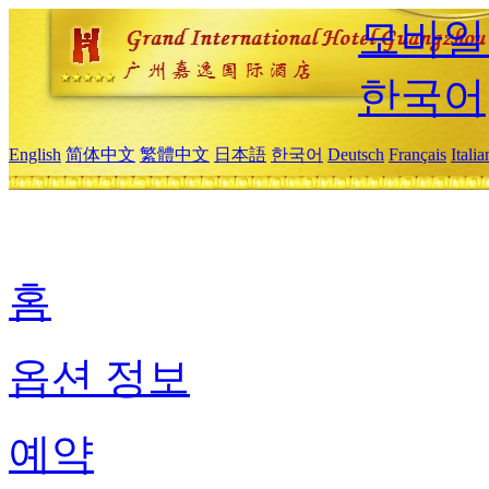
모바일
한국어
English
简体中文
繁體中文
日本語
한국어
Deutsch
Français
Itali
홈
옵션 정보
예약