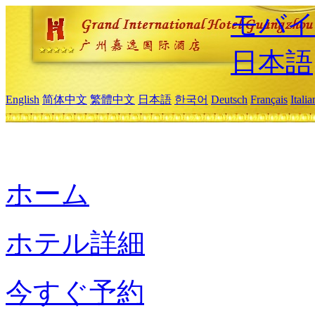
モバイ
日本語
English
简体中文
繁體中文
日本語
한국어
Deutsch
Français
Itali
ホーム
ホテル詳細
今すぐ予約