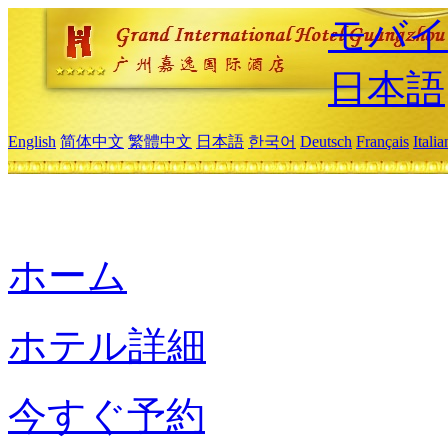
モバイ
日本語
English
简体中文
繁體中文
日本語
한국어
Deutsch
Français
Itali
ホーム
ホテル詳細
今すぐ予約