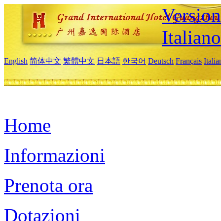
Version
Italiano
English
简体中文
繁體中文
日本語
한국어
Deutsch
Français
Itali
Home
Informazioni
Prenota ora
Dotazioni