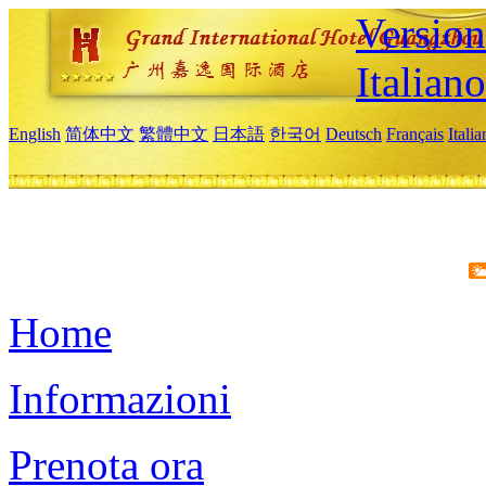
Version
Italiano
English
简体中文
繁體中文
日本語
한국어
Deutsch
Français
Itali
Home
Informazioni
Prenota ora