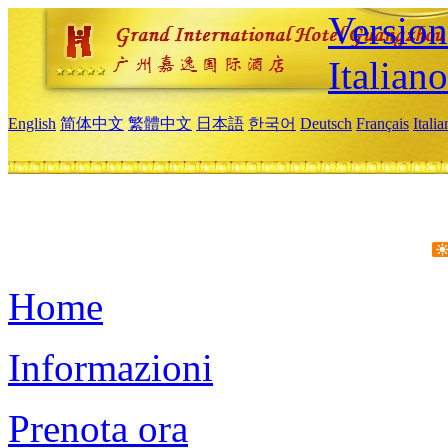
Version
Italiano
English
简体中文
繁體中文
日本語
한국어
Deutsch
Français
Itali
Home
Informazioni
Prenota ora