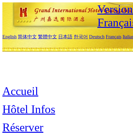
Versio
Françai
English
简体中文
繁體中文
日本語
한국어
Deutsch
Français
Itali
Accueil
Hôtel Infos
Réserver