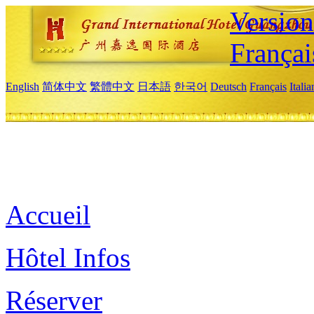
Versio
Françai
English
简体中文
繁體中文
日本語
한국어
Deutsch
Français
Itali
Accueil
Hôtel Infos
Réserver