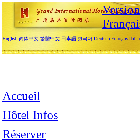
Versio
Françai
English
简体中文
繁體中文
日本語
한국어
Deutsch
Français
Itali
Accueil
Hôtel Infos
Réserver