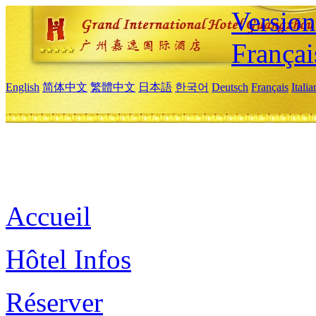
Versio
Françai
English
简体中文
繁體中文
日本語
한국어
Deutsch
Français
Itali
Accueil
Hôtel Infos
Réserver