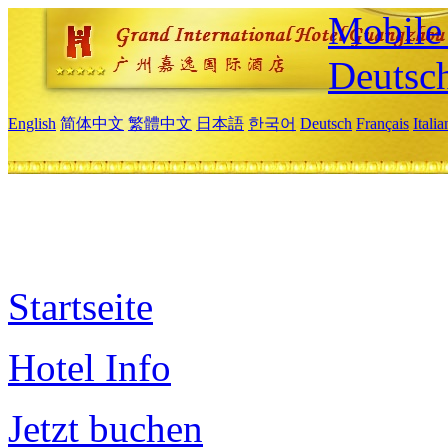
Mobile 
Deutsc
English
简体中文
繁體中文
日本語
한국어
Deutsch
Français
Itali
Startseite
Hotel Info
Jetzt buchen