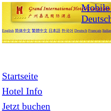
Mobile 
Deutsc
English
简体中文
繁體中文
日本語
한국어
Deutsch
Français
Itali
Startseite
Hotel Info
Jetzt buchen